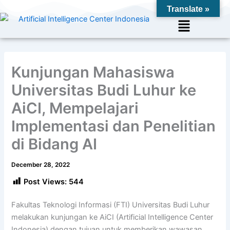
Skip
Translate »
to
Menu
content
Kunjungan Mahasiswa
Universitas Budi Luhur ke
AiCI, Mempelajari
Implementasi dan Penelitian
di Bidang AI
December 28, 2022
Post Views:
544
Fakultas Teknologi Informasi (FTI) Universitas Budi Luhur
melakukan kunjungan ke AiCI (Artificial Intelligence Center
Indonesia) dengan tujuan untuk memberikan wawasan