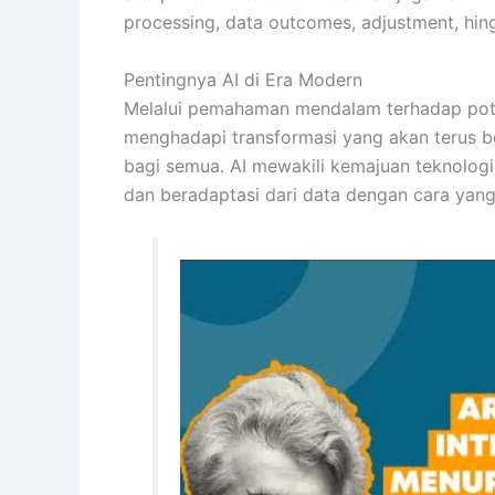
processing, data outcomes, adjustment, hin
Pentingnya AI di Era Modern
Melalui pemahaman mendalam terhadap potens
menghadapi transformasi yang akan terus 
bagi semua. AI mewakili kemajuan teknologi
dan beradaptasi dari data dengan cara yan