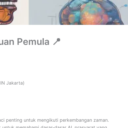
uan Pemula 📍
IN Jakarta)
 kunci penting untuk mengikuti perkembangan zaman.
k untuk memahami dasar-dasar AI, prasyarat yang