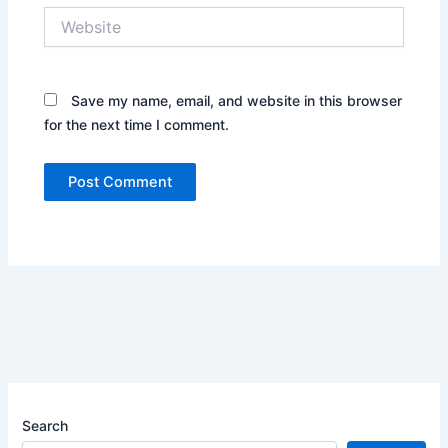
Website
Save my name, email, and website in this browser
for the next time I comment.
Search