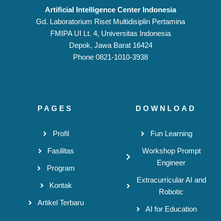
Artificial Intelligence Center Indonesia
Gd. Laboratorium Riset Multidisiplin Pertamina
FMIPA UI Lt. 4, Universitas Indonesia
Depok, Jawa Barat 16424
Phone 0821-1010-3938
PAGES
DOWNLOAD
Profil
Fun Learning
Fasilitas
Workshop Prompt
Engineer
Program
Extracurricular AI and
Kontak
Robotic
Artikel Terbaru
AI for Education