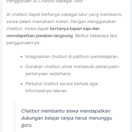
Penggunaan AI Chatbot sebagai Tutor
AI chatbot dapat berfungsi sebagai tutor yang membantu
siswa dalam memahami materi. Dengan menggunakan
chatbot, siswa dapat
bertanya kapan saja dan
mendapatkan jawaban langsung
. Berikut beberapa tips
penggunaannya:
Integrasikan chatbot di platform pembelajaran.
Gunakan chatbot untuk menjawab pertanyaan-
pertanyaan sederhana.
Perbarui chatbot secara berkala agar
informasinya relevan.
Chatbot membantu siswa mendapatkan
dukungan belajar tanpa harus menunggu
guru.