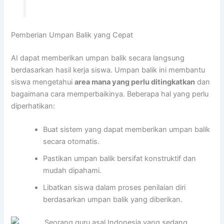
Pemberian Umpan Balik yang Cepat
AI dapat memberikan umpan balik secara langsung
berdasarkan hasil kerja siswa. Umpan balik ini membantu
siswa mengetahui
area mana yang perlu ditingkatkan
dan
bagaimana cara memperbaikinya. Beberapa hal yang perlu
diperhatikan:
Buat sistem yang dapat memberikan umpan balik
secara otomatis.
Pastikan umpan balik bersifat konstruktif dan
mudah dipahami.
Libatkan siswa dalam proses penilaian diri
berdasarkan umpan balik yang diberikan.