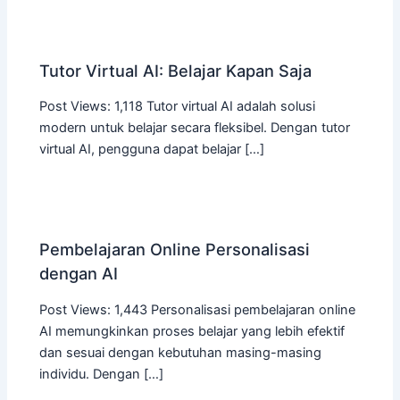
Tutor Virtual AI: Belajar Kapan Saja
Post Views: 1,118 Tutor virtual AI adalah solusi
modern untuk belajar secara fleksibel. Dengan tutor
virtual AI, pengguna dapat belajar […]
Pembelajaran Online Personalisasi
dengan AI
Post Views: 1,443 Personalisasi pembelajaran online
AI memungkinkan proses belajar yang lebih efektif
dan sesuai dengan kebutuhan masing-masing
individu. Dengan […]