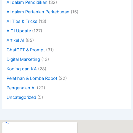
AI dalam Pendidikan
(32)
AI dalam Pertanian Perkebunan
(15)
AI Tips & Tricks
(13)
AiCI Update
(127)
Artikel AI
(85)
ChatGPT & Prompt
(31)
Digital Marketing
(13)
Koding dan KA
(28)
Pelatihan & Lomba Robot
(22)
Pengenalan AI
(22)
Uncategorized
(5)