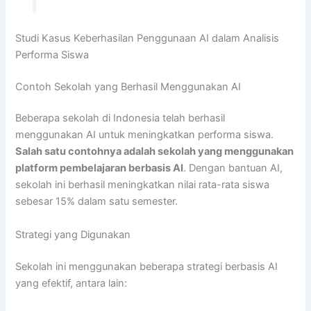
Studi Kasus Keberhasilan Penggunaan AI dalam Analisis
Performa Siswa
Contoh Sekolah yang Berhasil Menggunakan AI
Beberapa sekolah di Indonesia telah berhasil
menggunakan AI untuk meningkatkan performa siswa.
Salah satu contohnya adalah sekolah yang menggunakan
platform pembelajaran berbasis AI
. Dengan bantuan AI,
sekolah ini berhasil meningkatkan nilai rata-rata siswa
sebesar 15% dalam satu semester.
Strategi yang Digunakan
Sekolah ini menggunakan beberapa strategi berbasis AI
yang efektif, antara lain: