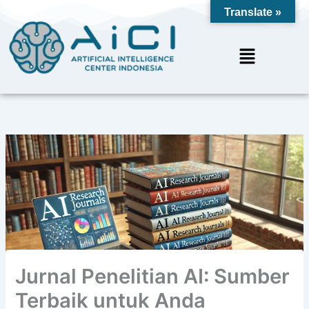
Skip
Translate »
to
content
Menu
Jurnal Penelitian AI: Sumber
Terbaik untuk Anda