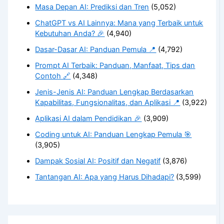
Masa Depan AI: Prediksi dan Tren
(5,052)
ChatGPT vs AI Lainnya: Mana yang Terbaik untuk
Kebutuhan Anda? 🎉
(4,940)
Dasar-Dasar AI: Panduan Pemula 📍
(4,792)
Prompt AI Terbaik: Panduan, Manfaat, Tips dan
Contoh 🔗
(4,348)
Jenis-Jenis AI: Panduan Lengkap Berdasarkan
Kapabilitas, Fungsionalitas, dan Aplikasi 📍
(3,922)
Aplikasi AI dalam Pendidikan 🎉
(3,909)
Coding untuk AI: Panduan Lengkap Pemula 🎯
(3,905)
Dampak Sosial AI: Positif dan Negatif
(3,876)
Tantangan AI: Apa yang Harus Dihadapi?
(3,599)