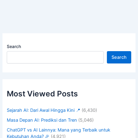
Search
Search
Most Viewed Posts
Sejarah AI: Dari Awal Hingga Kini 📍
(6,430)
Masa Depan AI: Prediksi dan Tren
(5,046)
ChatGPT vs AI Lainnya: Mana yang Terbaik untuk
Kebutuhan Anda? 🎉
(4,921)