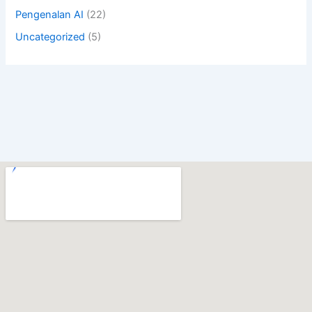
Pengenalan AI
(22)
Uncategorized
(5)