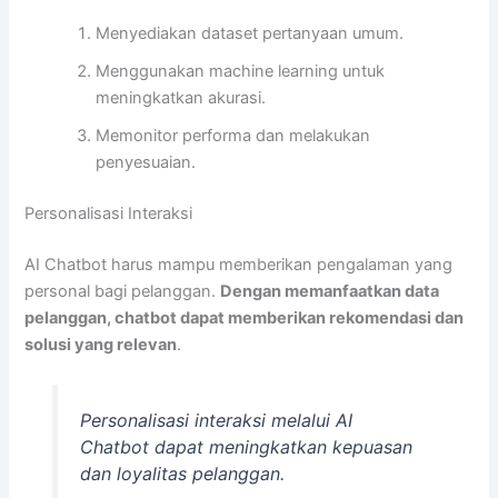
Menyediakan dataset pertanyaan umum.
Menggunakan machine learning untuk
meningkatkan akurasi.
Memonitor performa dan melakukan
penyesuaian.
Personalisasi Interaksi
AI Chatbot harus mampu memberikan pengalaman yang
personal bagi pelanggan.
Dengan memanfaatkan data
pelanggan, chatbot dapat memberikan rekomendasi dan
solusi yang relevan
.
Personalisasi interaksi melalui AI
Chatbot dapat meningkatkan kepuasan
dan loyalitas pelanggan.