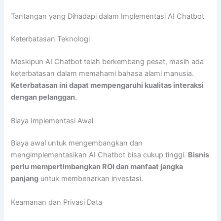
Tantangan yang Dihadapi dalam Implementasi AI Chatbot
Keterbatasan Teknologi
Meskipun AI Chatbot telah berkembang pesat, masih ada
keterbatasan dalam memahami bahasa alami manusia.
Keterbatasan ini dapat mempengaruhi kualitas interaksi
dengan pelanggan
.
Biaya Implementasi Awal
Biaya awal untuk mengembangkan dan
mengimplementasikan AI Chatbot bisa cukup tinggi.
Bisnis
perlu mempertimbangkan ROI dan manfaat jangka
panjang
untuk membenarkan investasi.
Keamanan dan Privasi Data