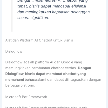
Dengan implementasi AI Chatbot yang
tepat, bisnis dapat mencapai efisiensi
dan meningkatkan kepuasan pelanggan
secara signifikan.
Alat dan Platform AI Chatbot untuk Bisnis
Dialogflow
Dialogflow adalah platform AI dari Google yang
memungkinkan pembuatan chatbot cerdas.
Dengan
Dialogflow, bisnis dapat membuat chatbot yang
memahami bahasa alami
dan dapat diintegrasikan dengan
berbagai platform.
Microsoft Bot Framework
Microsoft Bot Framework menyediakan alat untuk