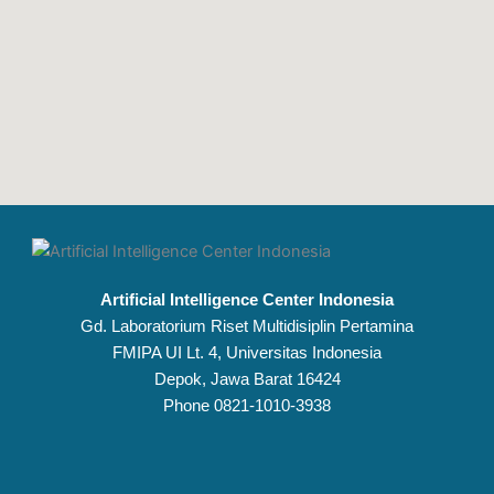
Artificial Intelligence Center Indonesia
Gd. Laboratorium Riset Multidisiplin Pertamina
FMIPA UI Lt. 4, Universitas Indonesia
Depok, Jawa Barat 16424
Phone 0821-1010-3938