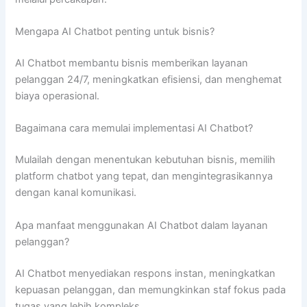
Mengapa AI Chatbot penting untuk bisnis?
AI Chatbot membantu bisnis memberikan layanan
pelanggan 24/7, meningkatkan efisiensi, dan menghemat
biaya operasional.
Bagaimana cara memulai implementasi AI Chatbot?
Mulailah dengan menentukan kebutuhan bisnis, memilih
platform chatbot yang tepat, dan mengintegrasikannya
dengan kanal komunikasi.
Apa manfaat menggunakan AI Chatbot dalam layanan
pelanggan?
AI Chatbot menyediakan respons instan, meningkatkan
kepuasan pelanggan, dan memungkinkan staf fokus pada
tugas yang lebih kompleks.