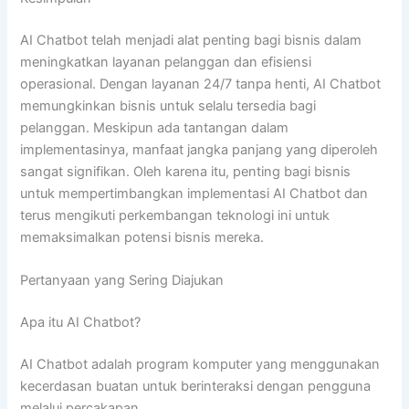
AI Chatbot telah menjadi alat penting bagi bisnis dalam
meningkatkan layanan pelanggan dan efisiensi
operasional. Dengan layanan 24/7 tanpa henti, AI Chatbot
memungkinkan bisnis untuk selalu tersedia bagi
pelanggan. Meskipun ada tantangan dalam
implementasinya, manfaat jangka panjang yang diperoleh
sangat signifikan. Oleh karena itu, penting bagi bisnis
untuk mempertimbangkan implementasi AI Chatbot dan
terus mengikuti perkembangan teknologi ini untuk
memaksimalkan potensi bisnis mereka.
Pertanyaan yang Sering Diajukan
Apa itu AI Chatbot?
AI Chatbot adalah program komputer yang menggunakan
kecerdasan buatan untuk berinteraksi dengan pengguna
melalui percakapan.