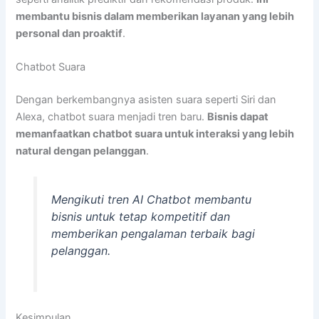
membantu bisnis dalam memberikan layanan yang lebih
personal dan proaktif
.
Chatbot Suara
Dengan berkembangnya asisten suara seperti Siri dan
Alexa, chatbot suara menjadi tren baru.
Bisnis dapat
memanfaatkan chatbot suara untuk interaksi yang lebih
natural dengan pelanggan
.
Mengikuti tren AI Chatbot membantu
bisnis untuk tetap kompetitif dan
memberikan pengalaman terbaik bagi
pelanggan.
Kesimpulan