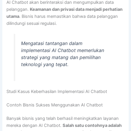
AI Chatbot akan berinteraksi dan mengumpulkan data
pelanggan.
Keamanan dan privasi data menjadi perhatian
utama
. Bisnis harus memastikan bahwa data pelanggan
dilindungi sesuai regulasi.
Mengatasi tantangan dalam
implementasi AI Chatbot memerlukan
strategi yang matang dan pemilihan
teknologi yang tepat.
Studi Kasus Keberhasilan Implementasi AI Chatbot
Contoh Bisnis Sukses Menggunakan AI Chatbot
Banyak bisnis yang telah berhasil meningkatkan layanan
mereka dengan AI Chatbot.
Salah satu contohnya adalah