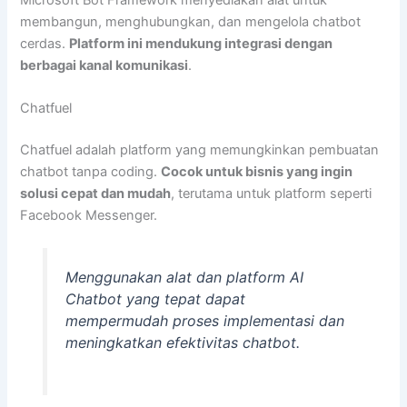
membangun, menghubungkan, dan mengelola chatbot
cerdas.
Platform ini mendukung integrasi dengan
berbagai kanal komunikasi
.
Chatfuel
Chatfuel adalah platform yang memungkinkan pembuatan
chatbot tanpa coding.
Cocok untuk bisnis yang ingin
solusi cepat dan mudah
, terutama untuk platform seperti
Facebook Messenger.
Menggunakan alat dan platform AI
Chatbot yang tepat dapat
mempermudah proses implementasi dan
meningkatkan efektivitas chatbot.