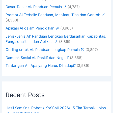
Dasar-Dasar AI: Panduan Pemula 📍
(4,787)
Prompt AI Terbaik: Panduan, Manfaat, Tips dan Contoh 🔗
(4,330)
Aplikasi AI dalam Pendidikan 🎉
(3,905)
Jenis-Jenis AI: Panduan Lengkap Berdasarkan Kapabilitas,
Fungsionalitas, dan Aplikasi 📍
(3,899)
Coding untuk AI: Panduan Lengkap Pemula 🎯
(3,897)
Dampak Sosial AI: Positif dan Negatif
(3,858)
Tantangan AI: Apa yang Harus Dihadapi?
(3,589)
Recent Posts
Hasil Semifinal Robotik KoSSMI 2026: 15 Tim Terbaik Lolos