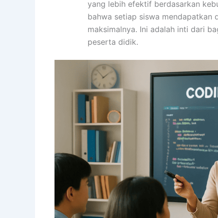
yang lebih efektif berdasarkan keb
bahwa setiap siswa mendapatkan d
maksimalnya. Ini adalah inti dari 
peserta didik.