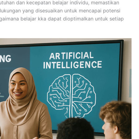
utuhan dan kecepatan belajar individu, memastikan
ukungan yang disesuaikan untuk mencapai potensi
bagaimana
belajar kka
dapat dioptimalkan untuk setiap