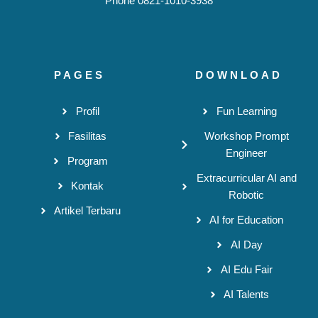
Phone 0821-1010-3938
PAGES
DOWNLOAD
Profil
Fun Learning
Fasilitas
Workshop Prompt
Engineer
Program
Extracurricular AI and
Kontak
Robotic
Artikel Terbaru
AI for Education
AI Day
AI Edu Fair
AI Talents