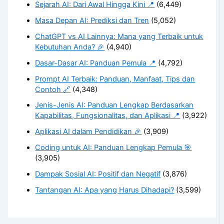
Sejarah AI: Dari Awal Hingga Kini 📍
(6,449)
Masa Depan AI: Prediksi dan Tren
(5,052)
ChatGPT vs AI Lainnya: Mana yang Terbaik untuk
Kebutuhan Anda? 🎉
(4,940)
Dasar-Dasar AI: Panduan Pemula 📍
(4,792)
Prompt AI Terbaik: Panduan, Manfaat, Tips dan
Contoh 🔗
(4,348)
Jenis-Jenis AI: Panduan Lengkap Berdasarkan
Kapabilitas, Fungsionalitas, dan Aplikasi 📍
(3,922)
Aplikasi AI dalam Pendidikan 🎉
(3,909)
Coding untuk AI: Panduan Lengkap Pemula 🎯
(3,905)
Dampak Sosial AI: Positif dan Negatif
(3,876)
Tantangan AI: Apa yang Harus Dihadapi?
(3,599)