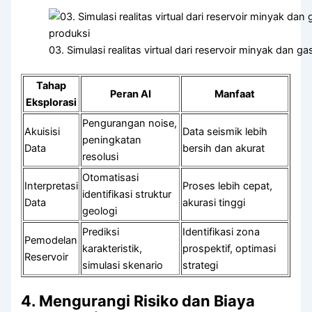
03. Simulasi realitas virtual dari reservoir minyak dan
Tahap
Peran AI
Manfaat
Eksplorasi
Pengurangan noise,
Akuisisi
Data seismik lebih
peningkatan
Data
bersih dan akurat
resolusi
Otomatisasi
Interpretasi
Proses lebih cepat,
identifikasi struktur
Data
akurasi tinggi
geologi
Prediksi
Identifikasi zona
Pemodelan
karakteristik,
prospektif, optimasi
Reservoir
simulasi skenario
strategi
4. Mengurangi Risiko dan Biaya